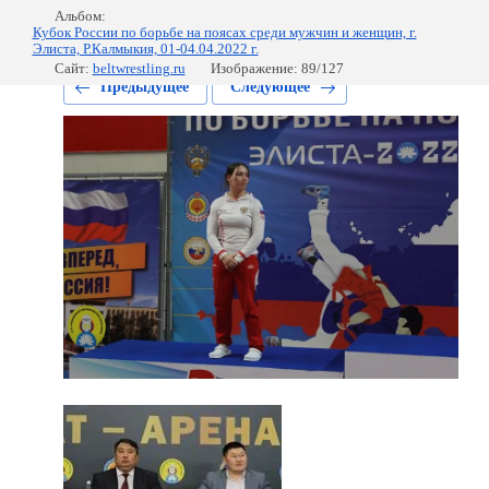
Альбом:
Кубок России по борьбе на поясах среди мужчин и женщин, г.
Элиста, Р.Калмыкия, 01-04.04.2022 г.
Сайт:
beltwrestling.ru
Изображение: 89/127
Предыдущее
Следующее